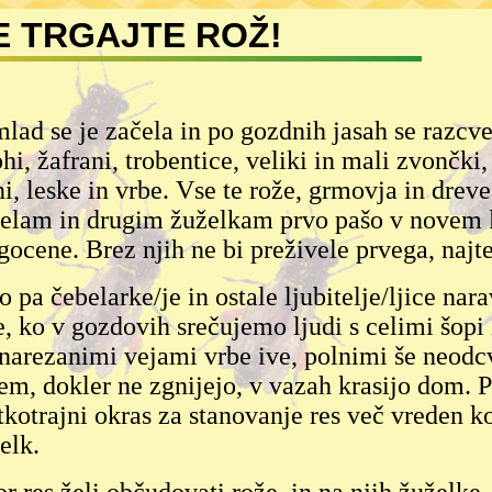
E TRGAJTE ROŽ!
lad se je začela in po gozdnih jasah se razcvet
ohi, žafrani, trobentice, veliki in mali zvončk
ni, leske in vrbe. Vse te rože, grmovja in dreve
elam in drugim žuželkam prvo pašo v novem le
gocene. Brez njih ne bi preživele prvega, najt
o pa čebelarke/je in ostale ljubitelje/ljice nara
e, ko v gozdovih srečujemo ljudi s celimi šopi
 narezanimi vejami vrbe ive, polnimi še neodcv
em, dokler ne zgnijejo, v vazah krasijo dom. Pr
tkotrajni okras za stanovanje res več vreden k
elk.