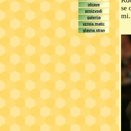
Kdo
objave
se 
proizvodi
mi.
galerija
vzreja matic
glavna stran