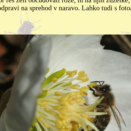
r res želi občudovati rože, in na njih žuželke, n
odpravi na sprehod v naravo. Lahko tudi s fot