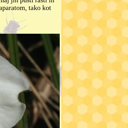
aj jih pusti rasti in
oaparatom, tako kot