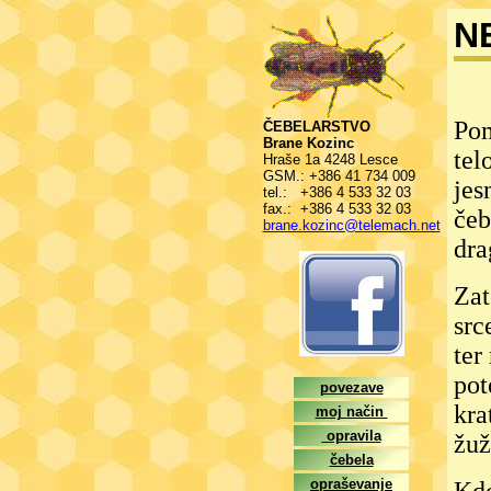
N
Pom
ČEBELARSTVO
Brane Kozinc
tel
Hraše 1a 4248 Lesce
GSM.: +386 41 734 009
jes
tel.: +386 4 533 32 03
fax.: +386 4 533 32 03
čeb
brane.kozinc@telemach.net
dra
Zat
src
ter
pot
povezave
kra
moj način
opravila
žuž
čebela
opraševanje