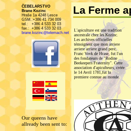
ČEBELARSTVO
La Ferme a
Brane Kozinc
Hraše 1a 4248 Lesce
GSM.:+386 41 734 009
tel.: +386 4 533 32 03
fax.: +386 4 533 32 03
L'apiculture est une tradition
brane.kozinc@telemach.net
ancestrale chez les Kozinc.
Les archives officielles
témoignent que mon arriere
arriere arriere grand pere,
Franc Vovk de Hrase, fut l'un
des fondateurs de "Rodine
Beekeepers Fraternity". Cette
association d'apiculteurs, créée
le 14 Avril 1781,fut la
premiere connue au monde.
Our queens have
allready been sent to: