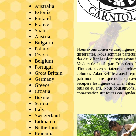
Australia
Estonia
Finland
France
Spain
Austria
Bulgaria
Poland
Nous avons conservé cinq lignées 
Czech
différentes. Nous sommes particul
des deux lignées dont nous avons 
Belgium
Vovk et de Jan Strgar. Tous deux 
Portugal
d'importants exportateurs de reines
Great Britain
colonies. Adan Kehrle a aussi repr
Germany
patrimoine, ainsi que nous, qui a
récupéré les lignées de Ciril Jalen,
Greece
plus de 40 ans. Nous poursuivons l
Croatia
conservation sur toutes ces lignées
Bosnia
Serbia
Italy
Switzerland
Lithuania
Netherlands
Romania