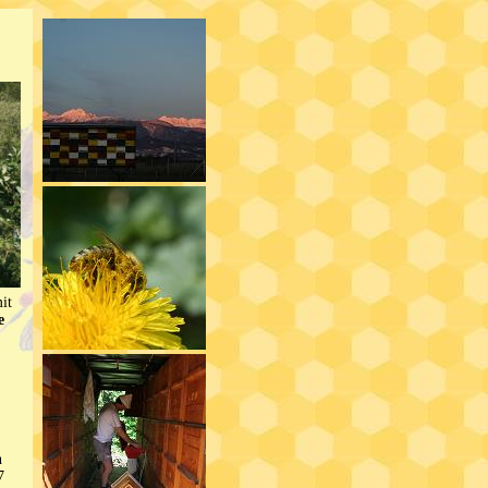
it
e
n
7