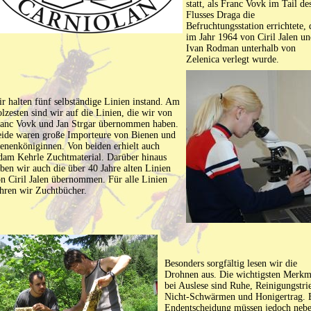
statt, als Franc Vovk im Tail de
Flusses Draga die
Befruchtungsstation errichtete, 
im Jahr 1964 von Ciril Jalen u
Ivan Rodman unterhalb von
Zelenica verlegt wurde.
r halten fünf selbständige Linien instand. Am
olzesten sind wir auf die Linien, die wir von
anc Vovk und Jan Strgar übernommen haben.
ide waren große Importeure von Bienen und
enenköniginnen. Von beiden erhielt auch
am Kehrle Zuchtmaterial. Darüber hinaus
ben wir auch die über 40 Jahre alten Linien
n Ciril Jalen übernommen. Für alle Linien
hren wir Zuchtbücher.
Besonders sorgfältig lesen wir die
Drohnen aus. Die wichtigsten Merkm
bei Auslese sind Ruhe, Reinigungstri
Nicht-Schwärmen und Honigertrag. 
Endentscheidung müssen jedoch neb