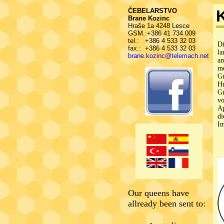
ČEBELARSTVO
Brane Kozinc
Hraše 1a 4248 Lesce
GSM.:+386 41 734 009
tel.: +386 4 533 32 03
Di
fax.: +386 4 533 32 03
la
brane.kozinc@telemach.net
am
me
Gr
Hr
Gr
vo
Ap
di
Im
Our queens have
allready been sent to: