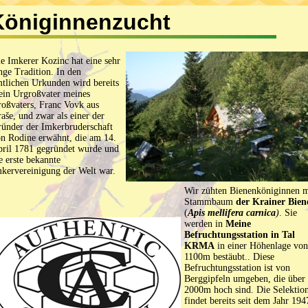
Königinnenzucht
e Imkerer Kozinc hat eine sehr
nge Tradition. In den
tlichen Urkunden wird bereits
in Urgroßvater meines
oßvaters, Franc Vovk aus
aše, und zwar als einer der
ünder der Imkerbruderschaft
n Rodine erwähnt, die am 14.
ril 1781 gegründet wurde und
e erste bekannte
kervereinigung der Welt war.
Wir zühten Bienenköniginnen m
Stammbaum
der Krainer Bien
(
Apis mellifera carnica
)
. Sie
werden in
Meine
Befruchtungsstation in Tal
KRMA
in einer Höhenlage von
1100m bestäubt.. Diese
Befruchtungsstation ist von
Berggipfeln umgeben, die über
2000m hoch sind. Die Selektio
findet bereits seit dem Jahr 194