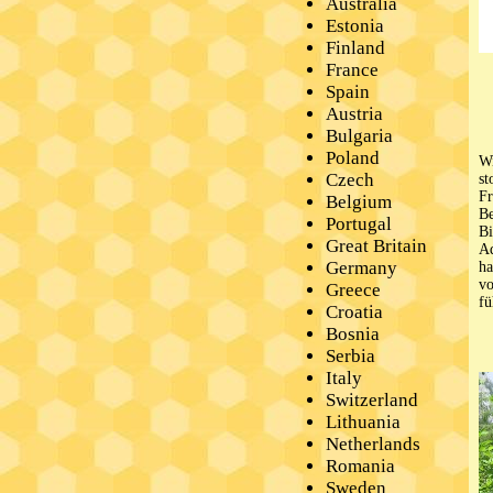
Australia
Estonia
Finland
France
Spain
Austria
Bulgaria
Poland
Wi
Czech
st
Fr
Belgium
Be
Portugal
Bi
Great Britain
Ad
Germany
ha
vo
Greece
fü
Croatia
Bosnia
Serbia
Italy
Switzerland
Lithuania
Netherlands
Romania
Sweden