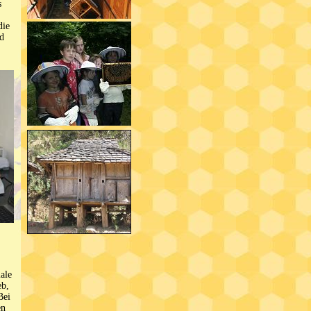
s
die
nd
ale
eb,
Bei
en